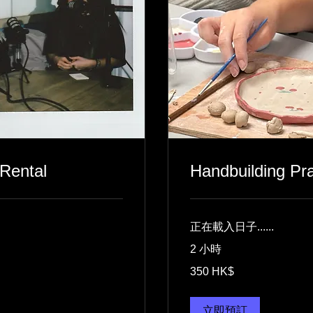
Rental
Handbuilding Pra
正在載入日子......
2 小時
350
350 HK$
Hongkong-
Dollar
立即預訂