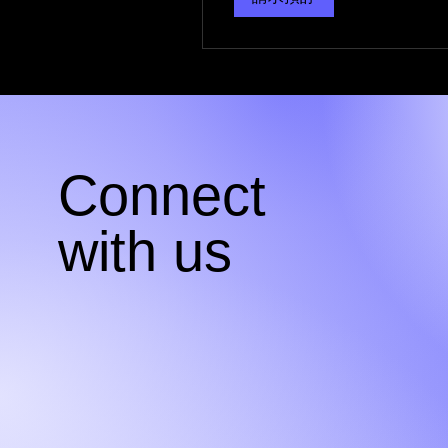
Connect
with us