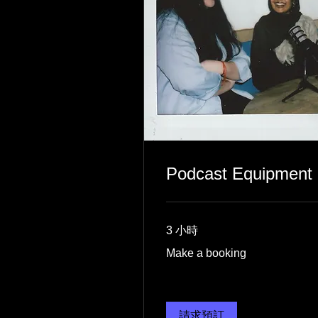
Podcast Equipment 
3 小時
Make
Make a booking
a
booking
請求預訂